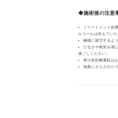
◆施術後の注意
トリートメント効
ルコールは控えていた
極端に疲労するよ
だるさや眠気を感
過ごしください。
車の長距離運転は
強風にさらされた