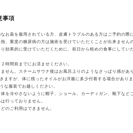
意事項
的なお薬を服用されている方、皮膚トラブルのある方はご予約の際
発熱、重度の糖尿病の方は施術を受けていただくことが出来ません
より効果的に受けていただくために、前日から軽めの食事にしてい
を２時間前までにお済ませください。
りません。スチームサウナ後はお風呂上りのようなさっぱり感があ
きますが、体に残ったオイルがお洋服に多少付着する場合があり
うな服装でお越しください。
、体を冷やさないように帽子、ショール、カーディガン、靴下など
為は行っておりません。
などのご利用はできません。